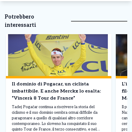
Potrebbero
interessarti
Il dominio di Pogacar, un ciclista
L’in
imbattibile. E anche Merckx lo esalta:
filo
“Vincerà 8 Tour de France”
Mald
Tadej Pogačar continua a riscrivere la storia del
Il pos
ciclismo e il suo dominio sembra ormai difficile da
Nazion
paragonare a quello di qualsiasi altro corridore
candid
contemporaneo. Lo sloveno ha conquistato il suo
centro
quinto Tour de France, il terzo consecutivo, e nel
profe