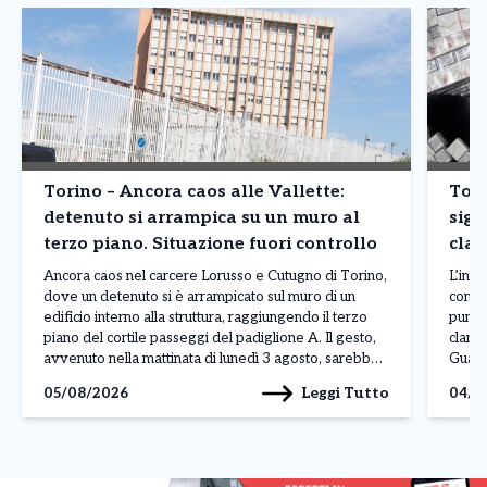
Torino – Ancora caos alle Vallette:
Tori
detenuto si arrampica su un muro al
siga
terzo piano. Situazione fuori controllo
clan
prod
Ancora caos nel carcere Lorusso e Cutugno di Torino,
L’inda
dove un detenuto si è arrampicato sul muro di un
contr
edificio interno alla struttura, raggiungendo il terzo
punto
piano del cortile passeggi del padiglione A. Il gesto,
clande
avvenuto nella mattinata di lunedì 3 agosto, sarebbe
Guardi
legato a una protesta, anche se al momento non sono
fabbri
Leggi Tutto
05/08/2026
04/0
ancora stati […]
Reale
denom