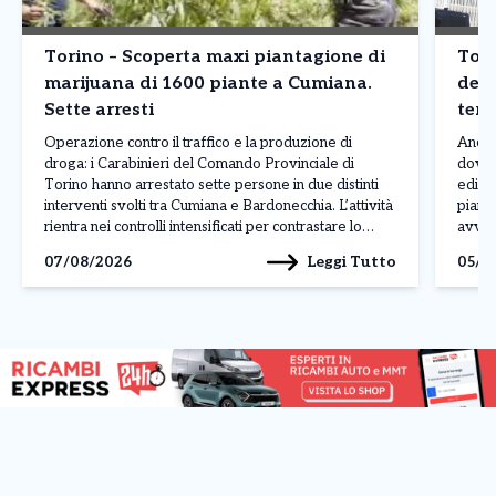
Torino – Scoperta maxi piantagione di
Tori
marijuana di 1600 piante a Cumiana.
dete
Sette arresti
terz
Operazione contro il traffico e la produzione di
Ancor
droga: i Carabinieri del Comando Provinciale di
dove 
Torino hanno arrestato sette persone in due distinti
edific
interventi svolti tra Cumiana e Bardonecchia. L’attività
piano 
rientra nei controlli intensificati per contrastare lo
avven
spaccio e la coltivazione di sostanze stupefacenti sul
legat
Leggi Tutto
07/08/2026
05/0
territorio. L’operazione più rilevante è stata condotta
ancora
a Cumiana, dove […]