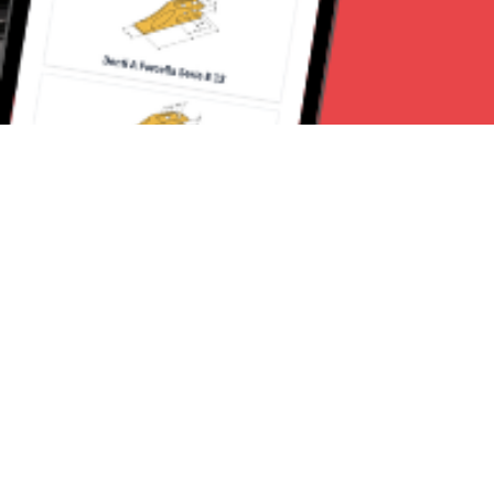
Seguici su:
Torino News 24
Lavora con noi