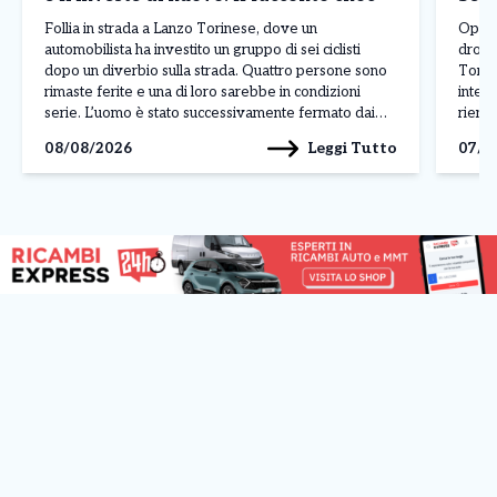
Follia in strada a Lanzo Torinese, dove un
Operaz
automobilista ha investito un gruppo di sei ciclisti
droga
dopo un diverbio sulla strada. Quattro persone sono
Torino
rimaste ferite e una di loro sarebbe in condizioni
interv
serie. L’uomo è stato successivamente fermato dai
rientr
carabinieri con l’accusa di tentato omicidio. A
spacci
Leggi Tutto
08/08/2026
07/0
raccontare la dinamica dell’accaduto è stato uno dei
territ
[…]
a Cum