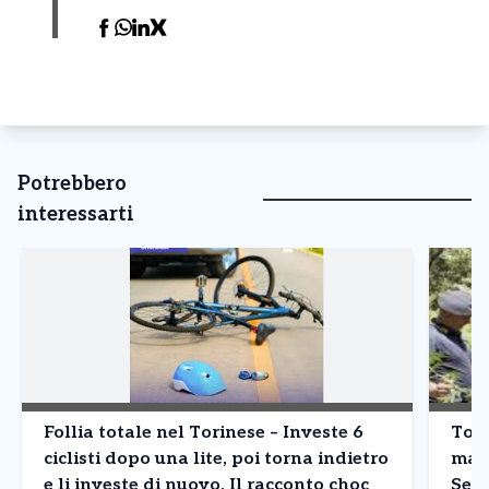
Potrebbero
interessarti
Follia totale nel Torinese – Investe 6
Tori
ciclisti dopo una lite, poi torna indietro
mari
e li investe di nuovo. Il racconto choc
Sett