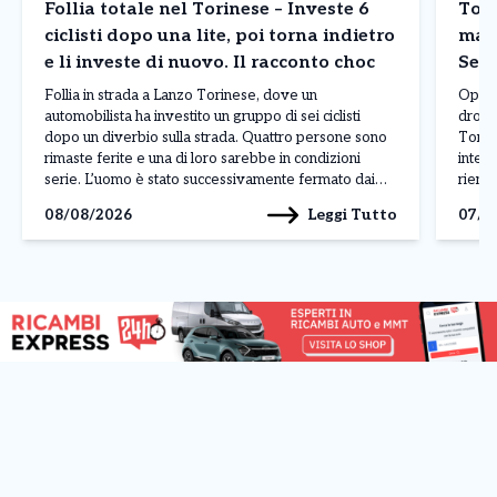
Follia totale nel Torinese – Investe 6
Tori
ciclisti dopo una lite, poi torna indietro
mari
e li investe di nuovo. Il racconto choc
Sett
Follia in strada a Lanzo Torinese, dove un
Operaz
automobilista ha investito un gruppo di sei ciclisti
droga
dopo un diverbio sulla strada. Quattro persone sono
Torino
rimaste ferite e una di loro sarebbe in condizioni
interv
serie. L’uomo è stato successivamente fermato dai
rientr
carabinieri con l’accusa di tentato omicidio. A
spacci
Leggi Tutto
08/08/2026
07/0
raccontare la dinamica dell’accaduto è stato uno dei
territ
[…]
a Cum