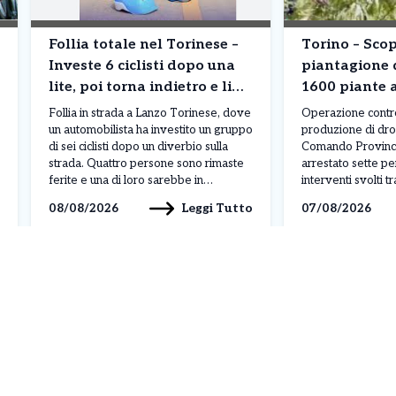
Follia totale nel Torinese –
Torino – Sco
Investe 6 ciclisti dopo una
piantagione 
lite, poi torna indietro e li
1600 piante 
investe di nuovo. Il racconto
Sette arresti
Follia in strada a Lanzo Torinese, dove
Operazione contro 
choc
un automobilista ha investito un gruppo
produzione di drog
di sei ciclisti dopo un diverbio sulla
Comando Provinci
strada. Quattro persone sono rimaste
arrestato sette pe
ferite e una di loro sarebbe in
interventi svolti 
condizioni serie. L’uomo è stato
Bardonecchia. L’att
Leggi Tutto
08/08/2026
07/08/2026
successivamente fermato dai
controlli intensific
carabinieri con l’accusa di tentato
spaccio e la colti
omicidio. A raccontare la dinamica
stupefacenti sul t
dell’accaduto è stato uno dei […]
più rilevante è st
Cumiana, dove […