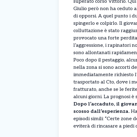
superato corso Vittorio. Qu
Giulio però non ha ceduto a
di opporsi. A quel punto i d
spingerlo e colpirlo. Il gio
colluttazione è stato raggiu
provocato una forte perdit
l’aggressione, i rapinatori no
sono allontanati rapidamente
Poco dopo il pestaggio, alcu
nella zona si sono accorti d
immediatamente richiesto l’i
trasportato al Cto, dove i m
fratturato, anche se le feri
alcuni giorni. La prognosi è 
Dopo l’accaduto, il giova
scosso dall’esperienza.
Ha 
episodi simili: “Certe zone 
eviterà di rincasare a piedi 