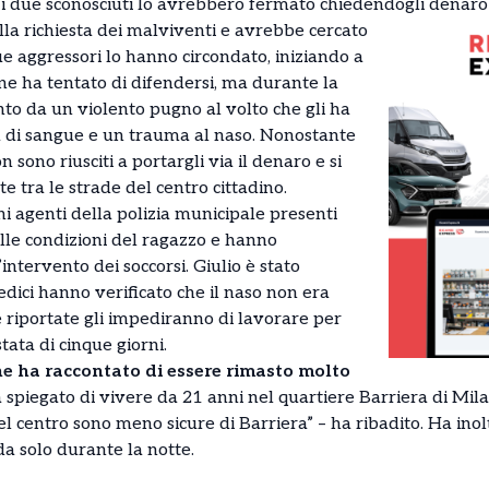
i i due sconosciuti lo avrebbero fermato chiedendogli denaro
lla richiesta dei malviventi e avrebbe cercato
ue aggressori lo hanno circondato, iniziando a
vane ha tentato di difendersi, ma durante la
nto da un violento pugno al volto che gli ha
a di sangue e un trauma al naso. Nonostante
n sono riusciti a portargli via il denaro e si
 tra le strade del centro cittadino.
ni agenti della polizia municipale presenti
elle condizioni del ragazzo e hanno
ntervento dei soccorsi. Giulio è stato
edici hanno verificato che il naso non era
te riportate gli impediranno di lavorare per
stata di cinque giorni.
ne ha raccontato di essere rimasto molto
spiegato di vivere da 21 anni nel quartiere Barriera di Mil
del centro sono meno sicure di Barriera” – ha ribadito. Ha inol
da solo durante la notte.