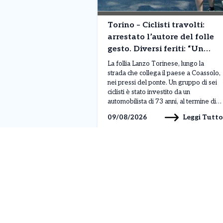
Torino – Ciclisti travolti:
arrestato l’autore del folle
gesto. Diversi feriti: “Un
incubo horror”
La follia Lanzo Torinese, lungo la
strada che collega il paese a Coassolo,
nei pressi del ponte. Un gruppo di sei
ciclisti è stato investito da un
automobilista di 73 anni, al termine di
un diverbio nato per motivi legati alla
Leggi Tutto
09/08/2026
circolazione stradale. Secondo la
ricostruzione effettuata dai carabinieri
attraverso le testimonianze raccolte,
l’uomo avrebbe […]