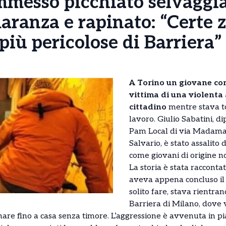
mmesso picchiato selvaggi
aranza e rapinato: “Certe 
più pericolose di Barriera”
A Torino un giovane co
vittima di una violenta
cittadino
mentre stava to
lavoro. Giulio Sabatini, 
Pam Local di via Madama 
Salvario, è stato assalito 
come giovani di origine n
La storia è stata racconta
aveva appena concluso il 
solito fare, stava rientran
Barriera di Milano, dove 
are fino a casa senza timore. L’aggressione è avvenuta in p