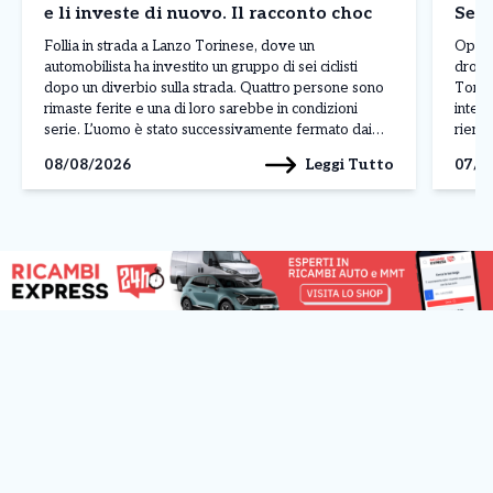
e li investe di nuovo. Il racconto choc
Sett
Follia in strada a Lanzo Torinese, dove un
Operaz
automobilista ha investito un gruppo di sei ciclisti
droga
dopo un diverbio sulla strada. Quattro persone sono
Torino
rimaste ferite e una di loro sarebbe in condizioni
interv
serie. L’uomo è stato successivamente fermato dai
rientr
carabinieri con l’accusa di tentato omicidio. A
spacci
Leggi Tutto
08/08/2026
07/0
raccontare la dinamica dell’accaduto è stato uno dei
territ
[…]
a Cum