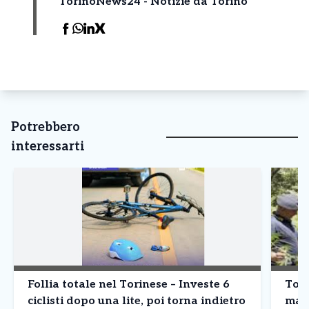
TorinoNews24 - Notizie da Torino
Potrebbero
interessarti
Follia totale nel Torinese – Investe 6
Tori
ciclisti dopo una lite, poi torna indietro
mari