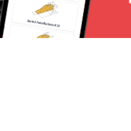
Seguici su:
Torino News 24
Lavora con noi