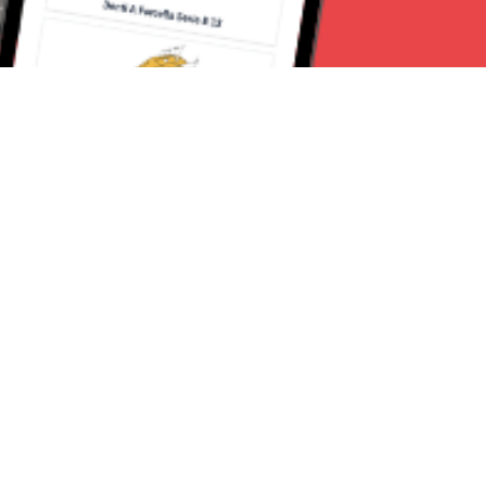
Seguici su:
Torino News 24
Lavora con noi
Chi Siamo
Contattaci