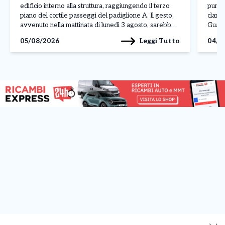
edificio interno alla struttura, raggiungendo il terzo
punto
piano del cortile passeggi del padiglione A. Il gesto,
clande
avvenuto nella mattinata di lunedì 3 agosto, sarebbe
Guardi
legato a una protesta, anche se al momento non sono
fabbri
Leggi Tutto
05/08/2026
04/0
ancora stati […]
Reale
denom