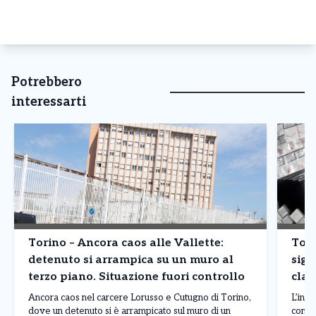
Potrebbero
interessarti
Torino – Ancora caos alle Vallette:
Tori
detenuto si arrampica su un muro al
siga
terzo piano. Situazione fuori controllo
clan
prod
Ancora caos nel carcere Lorusso e Cutugno di Torino,
L’inda
dove un detenuto si è arrampicato sul muro di un
contr