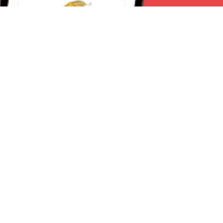
Seguici su:
Torino News 24
Lavora con noi
Chi Siamo
Contattaci