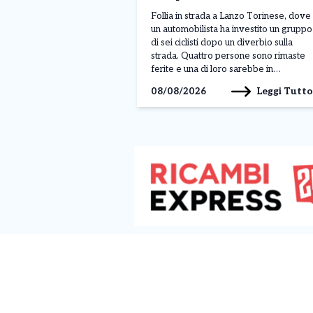
investe di nuovo. Il racconto
Follia in strada a Lanzo Torinese, dove
choc
un automobilista ha investito un gruppo
di sei ciclisti dopo un diverbio sulla
strada. Quattro persone sono rimaste
ferite e una di loro sarebbe in
condizioni serie. L’uomo è stato
Leggi Tutto
08/08/2026
successivamente fermato dai
carabinieri con l’accusa di tentato
omicidio. A raccontare la dinamica
dell’accaduto è stato uno dei […]