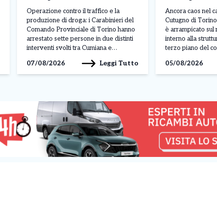
Sette arresti
terzo piano. 
Operazione contro il traffico e la
Ancora caos nel c
controllo
produzione di droga: i Carabinieri del
Cutugno di Torino
Comando Provinciale di Torino hanno
è arrampicato sul 
arrestato sette persone in due distinti
interno alla strutt
interventi svolti tra Cumiana e
terzo piano del co
Bardonecchia. L’attività rientra nei
padiglione A. Il g
Leggi Tutto
07/08/2026
05/08/2026
controlli intensificati per contrastare lo
mattinata di luned
spaccio e la coltivazione di sostanze
legato a una prote
stupefacenti sul territorio. L’operazione
momento non sono 
più rilevante è stata condotta a
Cumiana, dove […]