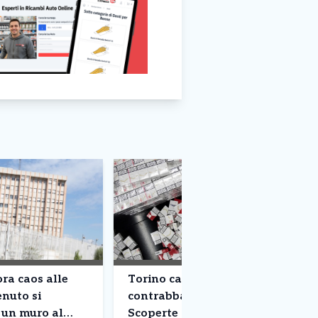
ra caos alle
Torino capitale del
enuto si
contrabbando di sigarette –
 un muro al
Scoperte cinque fabbriche