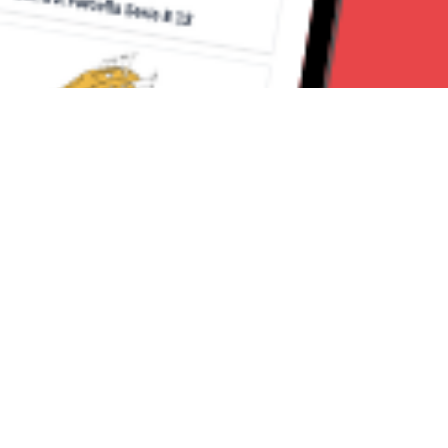
Seguici su:
Torino News 24
Lavora con noi
Chi Siamo