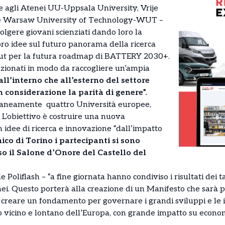
me agli Atenei UU-Uppsala University, Vrije
 e Warsaw University of Technology-WUT –
volgere giovani scienziati dando loro la
loro idee sul futuro panorama della ricerca
nput per la futura roadmap di BATTERY 2030+.
lezionati in modo da raccogliere un’ampia
 all’interno che all’esterno del settore
n considerazione la parità di genere”.
raneamente quattro Università europee,
. L’obiettivo è costruire una nuova
n idee di ricerca e innovazione “dall’impatto
nico di Torino i partecipanti si sono
so il Salone d’Onore del Castello del
e Poliflash – “a fine giornata hanno condiviso i risultati dei t
enei. Questo porterà alla creazione di un Manifesto che sarà p
 creare un fondamento per governare i grandi sviluppi e le 
ro vicino e lontano dell’Europa, con grande impatto su econom