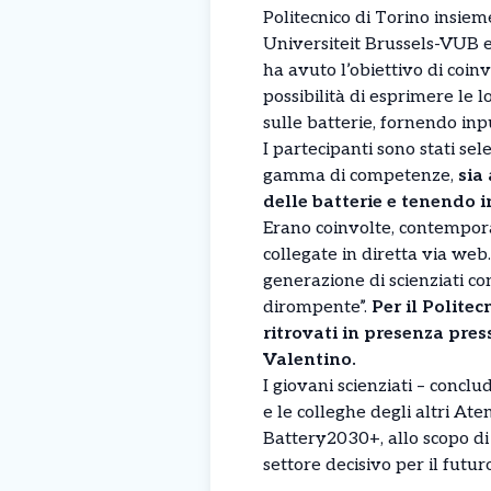
Politecnico di Torino insie
Universiteit Brussels-VUB
ha avuto l’obiettivo di coin
possibilità di esprimere le 
sulle batterie, fornendo i
I partecipanti sono stati se
gamma di competenze,
sia
delle batterie e tenendo i
Erano coinvolte, contempo
collegate in diretta via web
generazione di scienziati co
dirompente”.
Per il Politec
ritrovati in presenza pres
Valentino.
I giovani scienziati – conclud
e le colleghe degli altri At
Battery2030+, allo scopo di
settore decisivo per il futu