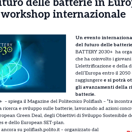
uturo delle batterie in Euro
l workshop internazionale
Un evento internazional
del futuro delle batteri
BATTERY 2030+ ha organ
che ha coinvolto i giovani
L’elettrificazione e della
dell’Europa entro il 2050
raggiungere
e si potrà o
gli avanzamenti della r
batterie.
 spiega il Magazine del Politecnico Poliflash – “fa incontra
 ricerca e sviluppo sulle batterie, lavorando ad azioni conc
opean Green Deal, degli Obiettivi di Sviluppo Sostenibile de
es e dello European SET-plan.
 ancora su poliflash.polito.it – organizzato dal