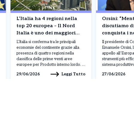
L’Italia ha 4 regioni nella
Orsini: “Ment
top 20 europea – Il Nord
discutiamo di
Italia è uno dei maggiori
conquista i n
motori economici d’Europa.
Dobbiamo di
L’Italia si conferma tra le principali
Il presidente di Co
La classifica
industria e o
economie del continente grazie alla
Emanuele Orsini, 
presenza di quattro regioni nella
appello all’Europa
classifica delle prime venti aree
strumenti più effic
europee per Prodotto interno lordo. A
sistema produttivo
guidare il gruppo è la Lombardia, che
crescente competit
Leggi Tutto
29/06/2026
27/06/2026
con un PIL di circa 505 miliardi di euro
Secondo il numero 
conquista il terzo posto assoluto,
italiani, mentre l
preceduta soltanto dall’Île-de-France,
continua a discute
che comprende Parigi, e […]
procedure, Pechin
presenza delle pr
mercati internazio