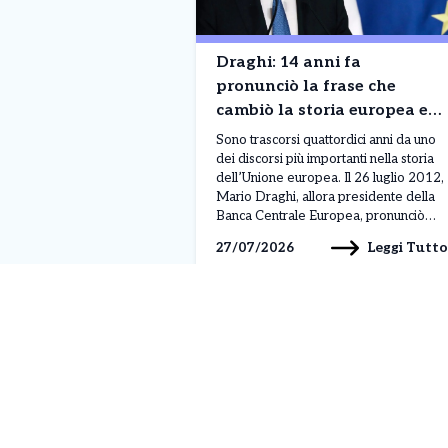
Draghi: 14 anni fa
pronunciò la frase che
cambiò la storia europea e
salvò l’Euro dal collasso
Sono trascorsi quattordici anni da uno
dei discorsi più importanti nella storia
dell’Unione europea. Il 26 luglio 2012,
Mario Draghi, allora presidente della
Banca Centrale Europea, pronunciò
una frase destinata a rassicurare i
Leggi Tutto
27/07/2026
mercati e a segnare una svolta nella
crisi dell’euro: «Nell’ambito del nostro
mandato, la BCE è pronta a fare tutto il
necessario […]