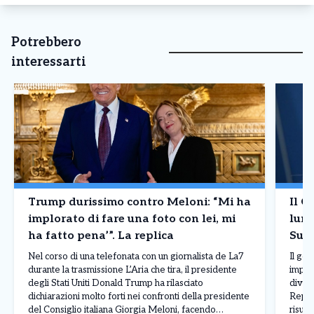
Potrebbero
interessarti
Trump durissimo contro Meloni: “Mi ha
Il G
implorato di fare una foto con lei, mi
lung
ha fatto pena’”. La replica
Supe
Nel corso di una telefonata con un giornalista de La7
Il go
durante la trasmissione L’Aria che tira, il presidente
import
degli Stati Uniti Donald Trump ha rilasciato
diven
dichiarazioni molto forti nei confronti della presidente
Repub
del Consiglio italiana Giorgia Meloni, facendo
risul