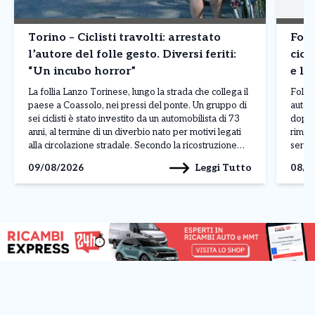
Torino – Ciclisti travolti: arrestato
Foll
l’autore del folle gesto. Diversi feriti:
cicl
“Un incubo horror”
e li
La follia Lanzo Torinese, lungo la strada che collega il
Folli
paese a Coassolo, nei pressi del ponte. Un gruppo di
automo
sei ciclisti è stato investito da un automobilista di 73
dopo 
anni, al termine di un diverbio nato per motivi legati
rimast
alla circolazione stradale. Secondo la ricostruzione
serie
effettuata dai carabinieri attraverso le testimonianze
carabi
Leggi Tutto
09/08/2026
08/0
raccolte, l’uomo avrebbe […]
raccon
[…]