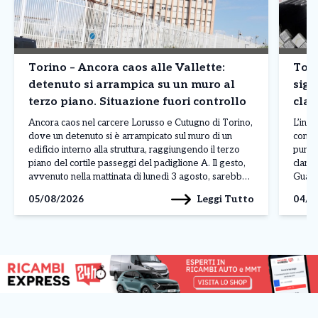
Torino – Ancora caos alle Vallette:
Tori
detenuto si arrampica su un muro al
siga
terzo piano. Situazione fuori controllo
clan
prod
Ancora caos nel carcere Lorusso e Cutugno di Torino,
L’inda
dove un detenuto si è arrampicato sul muro di un
contr
edificio interno alla struttura, raggiungendo il terzo
punto
piano del cortile passeggi del padiglione A. Il gesto,
clande
avvenuto nella mattinata di lunedì 3 agosto, sarebbe
Guardi
legato a una protesta, anche se al momento non sono
fabbri
Leggi Tutto
05/08/2026
04/0
ancora stati […]
Reale
denom