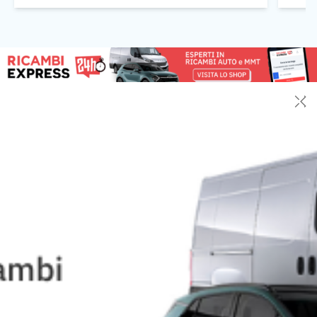
[…]
✕