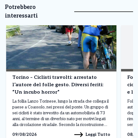
Potrebbero
interessarti
Torino – Ciclisti travolti: arrestato
Foll
l’autore del folle gesto. Diversi feriti:
cicl
“Un incubo horror”
e li
La follia Lanzo Torinese, lungo la strada che collega il
Folli
paese a Coassolo, nei pressi del ponte. Un gruppo di
automo
sei ciclisti è stato investito da un automobilista di 73
dopo 
anni, al termine di un diverbio nato per motivi legati
rimast
alla circolazione stradale. Secondo la ricostruzione
serie
effettuata dai carabinieri attraverso le testimonianze
carabi
Leggi Tutto
09/08/2026
08/0
raccolte, l’uomo avrebbe […]
raccon