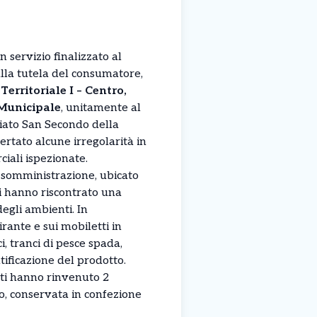
n servizio finalizzato al
 alla tutela del consumatore,
erritoriale I – Centro,
 Municipale
, unitamente al
ato San Secondo della
certato alcune irregolarità in
iali ispezionate.
i somministrazione, ubicato
nti hanno riscontrato una
egli ambienti. In
irante e sui mobiletti in
i, tranci di pesce spada,
ntificazione del prodotto.
enti hanno rinvenuto 2
lo, conservata in confezione