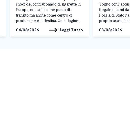
pacchetti prodotti
snodi del contrabbando di sigarette in
Torino con l’accu
Europa, non solo come punto di
illegale di armi d
transito ma anche come centro di
Polizia di Stato h
produzione clandestina. Un’indagine
proprio arsenale n
congiunta di Carabinieri e Guardia di
della sua abitazio
Leggi Tutto
04/08/2026
03/08/2026
Finanza ha portato alla scoperta di
Moncalieri. L’oper
cinque fabbriche illegali e due depositi
nell’ambito di un’a
tra Torino, Venaria Reale, Caselle
condotta dagli age
Torinese e Avigliana. L’operazione,
commissariato Bo
denominata […]