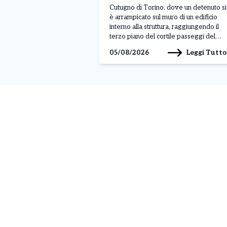
controllo
Cutugno di Torino, dove un detenuto si
è arrampicato sul muro di un edificio
interno alla struttura, raggiungendo il
terzo piano del cortile passeggi del
padiglione A. Il gesto, avvenuto nella
Leggi Tutto
05/08/2026
mattinata di lunedì 3 agosto, sarebbe
legato a una protesta, anche se al
momento non sono ancora stati […]