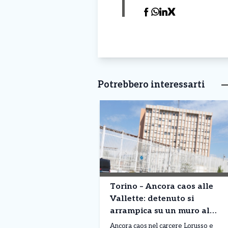
Potrebbero interessarti
Torino – Ancora caos alle
Vallette: detenuto si
arrampica su un muro al
terzo piano. Situazione fuori
Ancora caos nel carcere Lorusso e