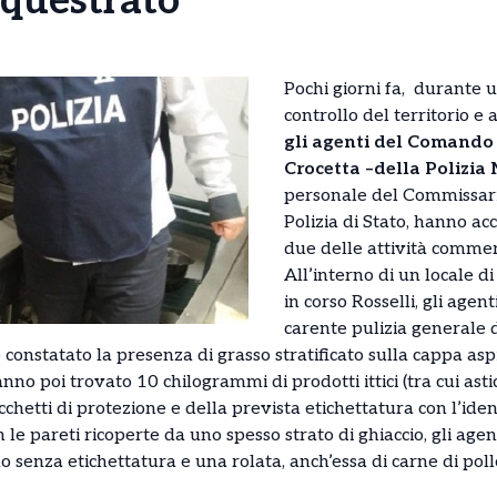
equestrato
Pochi giorni fa, durante u
controllo del territorio e
gli agenti del Comando T
Crocetta –della Polizia
personale del Commissari
Polizia di Stato, hanno ac
due delle attività commerc
All’interno di un locale d
in corso Rosselli, gli age
carente pulizia generale d
 constatato la presenza di grasso stratificato sulla cappa asp
nno poi trovato 10 chilogrammi di prodotti ittici (tra cui astic
acchetti di protezione e della prevista etichettatura con l’ide
 le pareti ricoperte da uno spesso strato di ghiaccio, gli ag
o senza etichettatura e una rolata, anch’essa di carne di pol