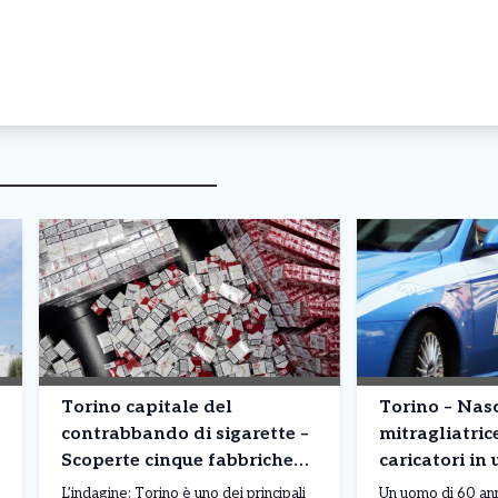
Torino capitale del
Torino – Na
contrabbando di sigarette –
mitragliatric
Scoperte cinque fabbriche
caricatori in 
clandestine: milioni di
corso Moncali
L’indagine: Torino è uno dei principali
Un uomo di 60 anni