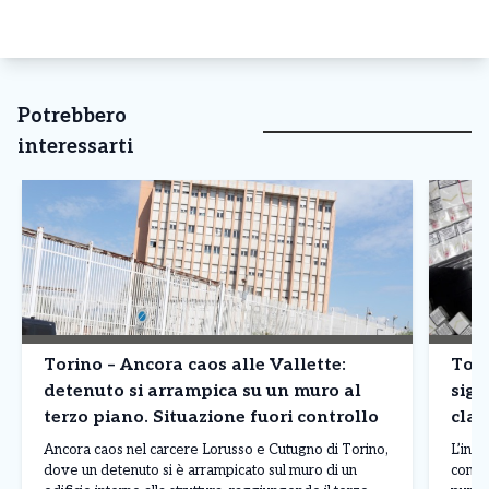
Potrebbero
interessarti
Torino – Ancora caos alle Vallette:
Tori
detenuto si arrampica su un muro al
siga
terzo piano. Situazione fuori controllo
clan
prod
Ancora caos nel carcere Lorusso e Cutugno di Torino,
L’inda
dove un detenuto si è arrampicato sul muro di un
contr