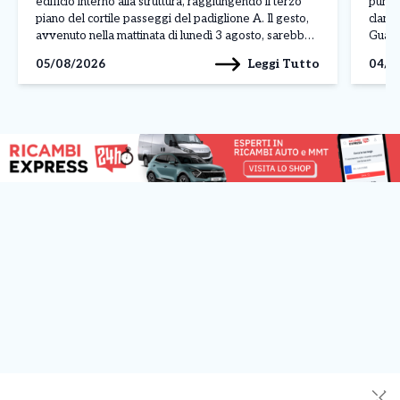
edificio interno alla struttura, raggiungendo il terzo
punto
piano del cortile passeggi del padiglione A. Il gesto,
clande
avvenuto nella mattinata di lunedì 3 agosto, sarebbe
Guardi
legato a una protesta, anche se al momento non sono
fabbri
Leggi Tutto
05/08/2026
04/0
ancora stati […]
Reale
denom
✕