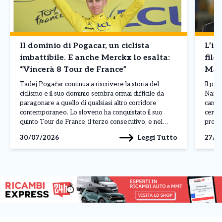
Il dominio di Pogacar, un ciclista
L’in
imbattibile. E anche Merckx lo esalta:
filo
“Vincerà 8 Tour de France”
Mald
Tadej Pogačar continua a riscrivere la storia del
Il pos
ciclismo e il suo dominio sembra ormai difficile da
Nazion
paragonare a quello di qualsiasi altro corridore
candid
contemporaneo. Lo sloveno ha conquistato il suo
centro
quinto Tour de France, il terzo consecutivo, e nel
profe
corso della stagione ha già ottenuto 19 successi,
russa,
Leggi Tutto
30/07/2026
27/0
dimostrando una superiorità evidente per qualità,
creand
continuità […]