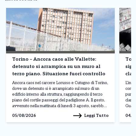
Torino – Ancora caos alle Vallette:
Tori
detenuto si arrampica su un muro al
siga
terzo piano. Situazione fuori controllo
clan
prod
Ancora caos nel carcere Lorusso e Cutugno di Torino,
L’inda
dove un detenuto si è arrampicato sul muro di un
contr
edificio interno alla struttura, raggiungendo il terzo
punto
piano del cortile passeggi del padiglione A. Il gesto,
clande
avvenuto nella mattinata di lunedì 3 agosto, sarebbe
Guardi
legato a una protesta, anche se al momento non sono
fabbri
Leggi Tutto
05/08/2026
04/0
ancora stati […]
Reale
denom