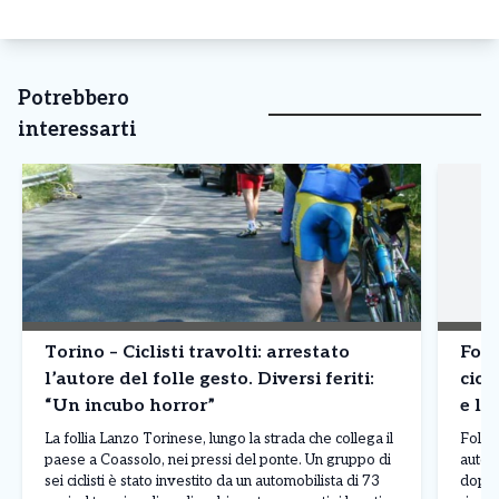
Potrebbero
interessarti
Torino – Ciclisti travolti: arrestato
Foll
l’autore del folle gesto. Diversi feriti:
cicl
“Un incubo horror”
e li
La follia Lanzo Torinese, lungo la strada che collega il
Folli
paese a Coassolo, nei pressi del ponte. Un gruppo di
automo
sei ciclisti è stato investito da un automobilista di 73
dopo 