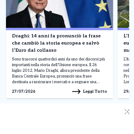
Draghi: 14 anni fa pronunciò la frase
L’It
che cambiò la storia europea e salvò
europea – Il Nord
l’Euro dal collasso
magg
La c
Sono trascorsi quattordici anni da uno dei discorsi più
L’Ital
importanti nella storia dell’Unione europea. Il 26
contin
luglio 2012, Mario Draghi, allora presidente della
nella 
Banca Centrale Europea, pronunciò una frase
Prodot
destinata a rassicurare i mercati e a segnare una
Lombar
svolta nella crisi dell’euro: «Nell’ambito del nostro
conqui
Leggi Tutto
27/07/2026
29/0
mandato, la BCE è pronta a fare tutto il necessario […]
dall’
✕