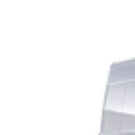
stato colpito da un drone. La notizia è stata riportata da Drop
Site News e successivamente confermata dalle autorità locali,
che hanno parlato di un “incidente minore con un drone”.
Secondo le prime informazioni, non si registrano vittime. Le
autorità degli Emirati hanno spiegato […]
Leggi Tutto
15/03/2026
Torino – Un arsenale choc nascosto in casa:
aveva kalashnikov, mitra, pistole e fucili.
Arrestato uomo di 49 anni
A Torino, nel quartiere Regio Parco, la polizia ha scoperto un
vero e proprio arsenale nascosto in un appartamento,