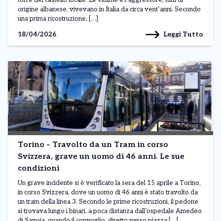
torre del castello locale. Le vittime e l’aggressore, tutti di
origine albanese, vivevano in Italia da circa vent’anni. Secondo
una prima ricostruzione, […]
Leggi Tutto
18/04/2026
Torino – Travolto da un Tram in corso
Svizzera, grave un uomo di 46 anni. Le sue
condizioni
Un grave incidente si è verificato la sera del 15 aprile a Torino,
in corso Svizzera, dove un uomo di 46 anni è stato travolto da
un tram della linea 3. Secondo le prime ricostruzioni, il pedone
si trovava lungo i binari, a poca distanza dall’ospedale Amedeo
di Savoia, quando il convoglio, diretto verso piazza […]