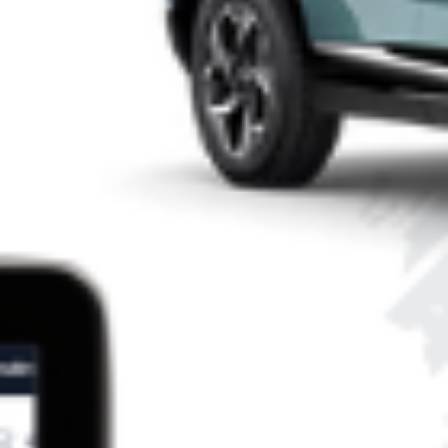
fuggiti utilizzando un monopattino, cercando di far perdere le
proprie tracce tra le strade del quartiere. La polizia è […]
Leggi Tutto
11/03/2026
Orrore a Torino – Salvati sette cani rinchiusi in
un caseggiato: erano segregati fra gli
escrementi. Liberati dalla Polizia
Salvati sete cani rinchiusi in un caseggiato: vivevano segregati
fra gli escrementi. Liberati dalla Polizia Negli scorsi giorni,
personale della Polizia di Stato è intervenuto all’interno di uno
stabile abbandonato del quartiere Madonna di Campagna, ove
vi era il sospetto che si trovassero rinchiusi dei cani allo scopo