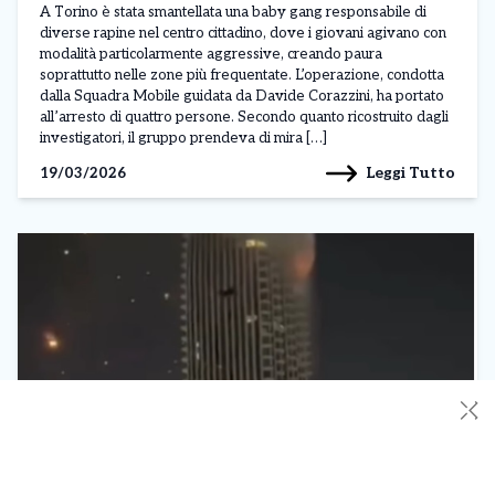
Quattro arresti
A Torino è stata smantellata una baby gang responsabile di
diverse rapine nel centro cittadino, dove i giovani agivano con
modalità particolarmente aggressive, creando paura
soprattutto nelle zone più frequentate. L’operazione, condotta
dalla Squadra Mobile guidata da Davide Corazzini, ha portato
all’arresto di quattro persone. Secondo quanto ricostruito dagli
investigatori, il gruppo prendeva di mira […]
Leggi Tutto
19/03/2026
✕
Iran, drone colpisce un lussuoso grattacielo a
Dubai – Esplosioni e fumo
Un grattacielo di lusso situato nel quartiere Al-Badaa di Dubai è