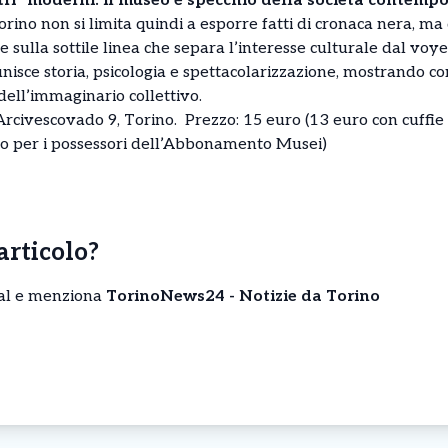
stri” moderni: il museo è specchio della società contemp
orino non si limita quindi a esporre fatti di cronaca nera, ma
e sulla sottile linea che separa l’interesse culturale dal voy
isce storia, psicologia e spettacolarizzazione, mostrando co
dell’immaginario collettivo.
Arcivescovado 9, Torino. Prezzo: 15 euro (13 euro con cuffie
ro per i possessori dell’Abbonamento Musei)
’articolo?
cial e menziona
TorinoNews24 - Notizie da Torino