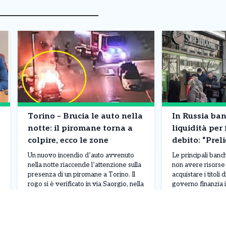
Torino – Brucia le auto nella
In Russia ba
notte: il piromane torna a
liquidità per 
colpire, ecco le zone
debito: “Preli
contanti”. Co
Un nuovo incendio d’auto avvenuto
Le principali ban
succedendo
nella notte riaccende l’attenzione sulla
non avere risorse 
presenza di un piromane a Torino. Il
acquistare i titoli d
rogo si è verificato in via Saorgio, nella
governo finanzia i
zona di Madonna di Campagna, dove
del bilancio federa
una vettura parcheggiata è stata
da Taras Skvortso
Leggi Tutto
08/08/2026
08/08/2026
completamente distrutta dalle fiamme.
direttore finanzia
Il fuoco ha inoltre rischiato di
ha evidenziato una