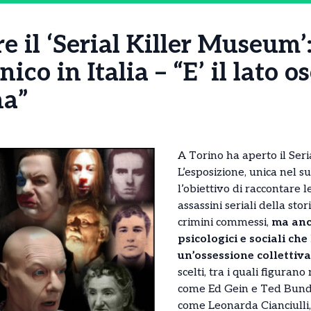
e il ‘Serial Killer Museum’
nico in Italia – “E’ il lato o
a”
A Torino ha aperto il Ser
L’esposizione, unica nel su
l’obiettivo di raccontare l
assassini seriali della sto
crimini commessi,
ma anc
psicologici e sociali che
un’ossessione collettiva
scelti, tra i quali figuran
come Ed Gein e Ted Bundy
come Leonarda Cianciulli,