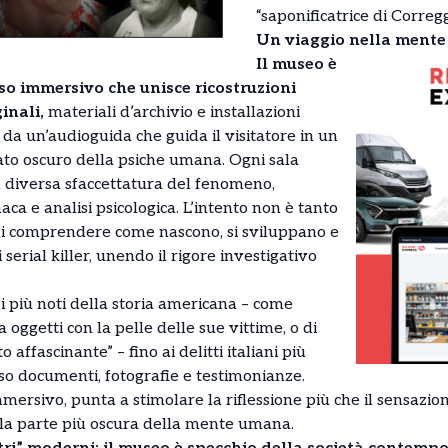
“saponificatrice di Corregg
Un viaggio nella mente
Il museo è
o immersivo che unisce ricostruzioni
inali,
materiali d’archivio e installazioni
da un’audioguida che guida il visitatore in un
lato oscuro della psiche umana. Ogni sala
 diversa sfaccettatura del fenomeno,
ca e analisi psicologica. L’intento non è tanto
 di comprendere come nascono, si sviluppano e
 serial killer, unendo il rigore investigativo
si più noti della storia americana – come
 oggetti con la pelle delle sue vittime, o di
o affascinante” – fino ai delitti italiani più
rso documenti, fotografie e testimonianze.
mmersivo, punta a stimolare la riflessione più che il sensazion
 la parte più oscura della mente umana.