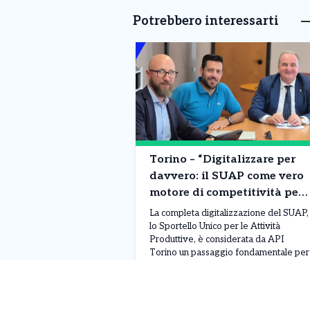
Potrebbero interessarti
Torino – “Digitalizzare per
davvero: il SUAP come vero
motore di competitività per
la città”
La completa digitalizzazione del SUAP,
lo Sportello Unico per le Attività
Produttive, è considerata da API
Torino un passaggio fondamentale per
rendere il territorio più attrattivo e
semplificare il rapporto tra imprese e
Leggi Tutto
08/08/2026
pubblica amministrazione. Il tema è
stato al centro di un incontro con