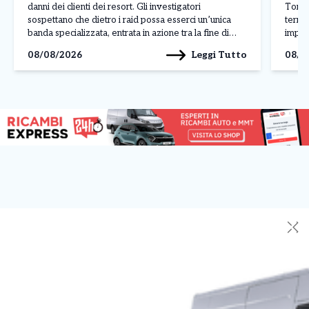
danni dei clienti dei resort. Gli investigatori
Torin
sospettano che dietro i raid possa esserci un’unica
territ
banda specializzata, entrata in azione tra la fine di
impres
luglio e l’inizio di agosto nelle località più esclusive
centr
Leggi Tutto
08/08/2026
08/0
della costa sarda. L’ultimo […]
Paolo
(Sport
✕