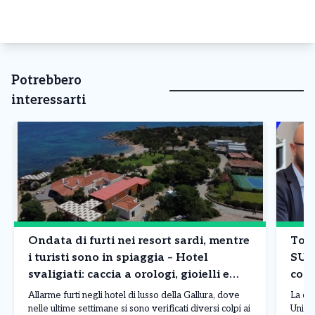
Potrebbero
interessarti
Ondata di furti nei resort sardi, mentre
Tori
i turisti sono in spiaggia – Hotel
SUA
svaligiati: caccia a orologi, gioielli e
comp
borse
Allarme furti negli hotel di lusso della Gallura, dove
La co
nelle ultime settimane si sono verificati diversi colpi ai
Unico 