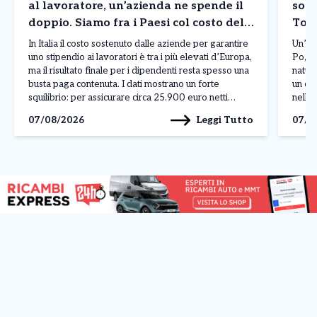
al lavoratore, un’azienda ne spende il
sorp
doppio. Siamo fra i Paesi col costo del
Tor
lavoro più in alto in Europa. I dati
In Italia il costo sostenuto dalle aziende per garantire
Un’es
uno stipendio ai lavoratori è tra i più elevati d’Europa,
Po, n
ma il risultato finale per i dipendenti resta spesso una
natur
busta paga contenuta. I dati mostrano un forte
un co
squilibrio: per assicurare circa 25.900 euro netti
nelle 
all’anno a un lavoratore, un’impresa deve affrontare
offre
Leggi Tutto
07/08/2026
07/0
una spesa complessiva vicina […]
music
docum