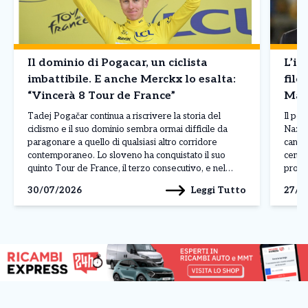
Il dominio di Pogacar, un ciclista
L’in
imbattibile. E anche Merckx lo esalta:
filo
“Vincerà 8 Tour de France”
Mald
Tadej Pogačar continua a riscrivere la storia del
Il pos
ciclismo e il suo dominio sembra ormai difficile da
Nazion
paragonare a quello di qualsiasi altro corridore
candid
contemporaneo. Lo sloveno ha conquistato il suo
centro
quinto Tour de France, il terzo consecutivo, e nel
profe
corso della stagione ha già ottenuto 19 successi,
russa,
Leggi Tutto
30/07/2026
27/0
dimostrando una superiorità evidente per qualità,
creand
continuità […]