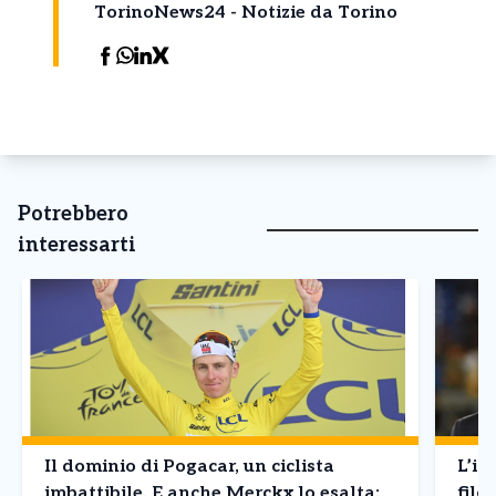
TorinoNews24 - Notizie da Torino
Potrebbero
interessarti
Il dominio di Pogacar, un ciclista
L’in
imbattibile. E anche Merckx lo esalta:
filo