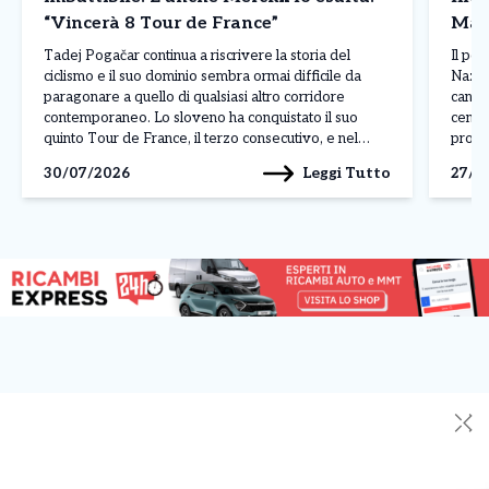
“Vincerà 8 Tour de France”
Mald
Tadej Pogačar continua a riscrivere la storia del
Il pos
ciclismo e il suo dominio sembra ormai difficile da
Nazion
paragonare a quello di qualsiasi altro corridore
candid
contemporaneo. Lo sloveno ha conquistato il suo
centro
quinto Tour de France, il terzo consecutivo, e nel
profe
corso della stagione ha già ottenuto 19 successi,
russa,
Leggi Tutto
30/07/2026
27/0
dimostrando una superiorità evidente per qualità,
creand
continuità […]
✕