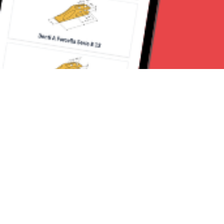
Seguici su:
Torino News 24
Lavora con noi