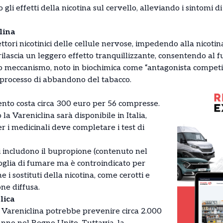
gli effetti della nicotina sul cervello, alleviando i sintomi 
lina
ettori nicotinici delle cellule nervose, impedendo alla nicotin
rilascia un leggero effetto tranquillizzante, consentendo al 
 meccanismo, noto in biochimica come “antagonista competi
l processo di abbandono del tabacco.
ento costa circa 300 euro per 56 compresse.
a Vareniclina sarà disponibile in Italia,
r i medicinali deve completare i test di
i includono il bupropione (contenuto nel
voglia di fumare ma è controindicato per
e i sostituti della nicotina, come cerotti e
ne diffusa.
lica
 Vareniclina potrebbe prevenire circa 2.000