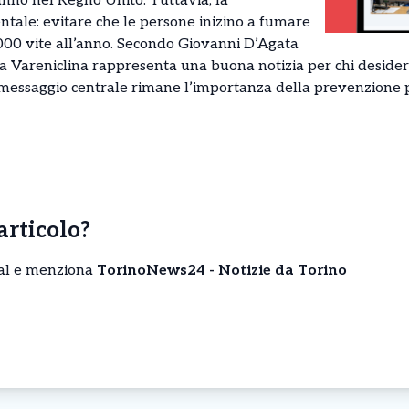
anno nel Regno Unito. Tuttavia, la
tale: evitare che le persone inizino a fumare
000 vite all’anno. Secondo Giovanni D’Agata
,” la Vareniclina rappresenta una buona notizia per chi deside
l messaggio centrale rimane l’importanza della prevenzione
’articolo?
cial e menziona
TorinoNews24 - Notizie da Torino