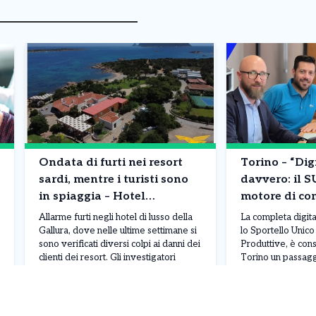
Ondata di furti nei resort
Torino – “Dig
sardi, mentre i turisti sono
davvero: il 
in spiaggia – Hotel
motore di co
svaligiati: caccia a orologi,
la città”
Allarme furti negli hotel di lusso della
La completa digit
gioielli e borse
Gallura, dove nelle ultime settimane si
lo Sportello Unico 
sono verificati diversi colpi ai danni dei
Produttive, è con
clienti dei resort. Gli investigatori
Torino un passag
sospettano che dietro i raid possa
rendere il territori
esserci un’unica banda specializzata,
semplificare il ra
Leggi Tutto
08/08/2026
08/08/2026
entrata in azione tra la fine di luglio e
pubblica amministr
l’inizio di agosto nelle località più
stato al centro di 