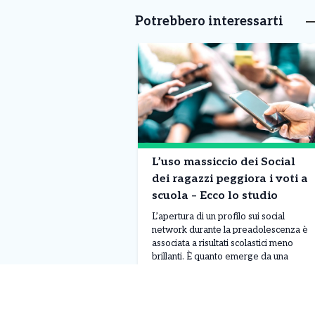
Potrebbero interessarti
L’uso massiccio dei Social
dei ragazzi peggiora i voti a
scuola – Ecco lo studio
L’apertura di un profilo sui social
network durante la preadolescenza è
associata a risultati scolastici meno
brillanti. È quanto emerge da una
ricerca pubblicata sulla rivista Nature
Human Behaviour, realizzata dalle
Leggi Tutto
09/08/2026
Università di Milano-Bicocca e Brescia
in collaborazione con il Centro Studi