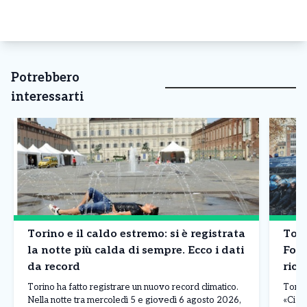
Potrebbero
interessarti
Torino e il caldo estremo: si è registrata
Tori
la notte più calda di sempre. Ecco i dati
Font
da record
rich
anti
Torino ha fatto registrare un nuovo record climatico.
Torin
Nella notte tra mercoledì 5 e giovedì 6 agosto 2026,
«Ci a