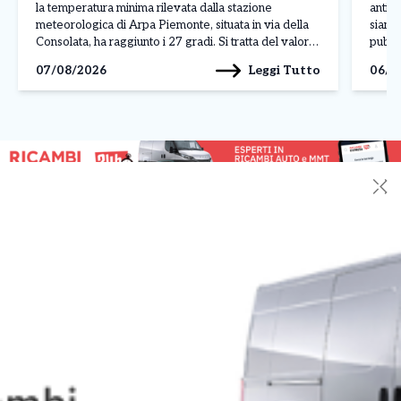
la temperatura minima rilevata dalla stazione
antia
meteorologica di Arpa Piemonte, situata in via della
siamo
Consolata, ha raggiunto i 27 gradi. Si tratta del valore
pubbl
più elevato mai registrato nel capoluogo piemontese
manif
Leggi Tutto
07/08/2026
06/0
dall’inizio delle rilevazioni storiche, avviate nel […]
ospit
sull’e
occup
✕