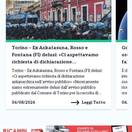
Torino – Ex Askatasuna, Rosso e
Goog
Fontana (FI) delusi: «Ci aspettavamo
ore 
richiesta di dichiarazione
fals
antianarchica nell’avviso pubblico»
Torino – Ex Askatasuna, Rosso e Fontana (FI) delusi:
È dur
«Ci aspettavamo richiesta di dichiarazione
intell
antianarchica nell’avviso pubblico» «Sinceramente
sospe
siamo estremamente delusi dall’avviso pubblico
ricev
pubblicato dal Comune di Torino per la raccolta di
crear
manifestazioni d’interesse per l’immobile che
dirett
Leggi Tutto
06/08/2026
06/0
ospitava Askatasuna. Ci aspettavamo che,
La pos
sull’esempio del Comune di Rivoli per le richieste di
solle
occupazione temporanea del […]