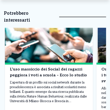
Potrebbero
interessarti
L’uso massiccio dei Social dei ragazzi
Onda
peggiora i voti a scuola – Ecco lo studio
i tur
sval
L’apertura di un profilo sui social network durante la
bor
preadolescenza è associata a risultati scolastici meno
Allarm
brillanti. È quanto emerge da una ricerca pubblicata
nelle 
sulla rivista Nature Human Behaviour, realizzata dalle
danni 
Università di Milano-Bicocca e Brescia in
sospet
collaborazione con il Centro Studi Socialis e
banda 