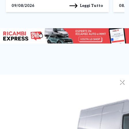
l’associazione Sloworking. Lo studio ha coinvolto
luglio
Leggi Tutto
09/08/2026
08/0
5.227 studenti italiani, analizzando il […]
della 
✕