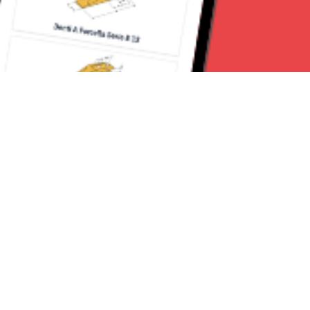
Seguici su:
Torino News 24
Lavora con noi
Chi Siamo