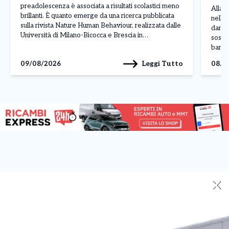
bor
preadolescenza è associata a risultati scolastici meno
Allarm
brillanti. È quanto emerge da una ricerca pubblicata
nelle 
sulla rivista Nature Human Behaviour, realizzata dalle
danni 
Università di Milano-Bicocca e Brescia in
sospet
collaborazione con il Centro Studi Socialis e
banda 
l’associazione Sloworking. Lo studio ha coinvolto
luglio
Leggi Tutto
09/08/2026
08/0
5.227 studenti italiani, analizzando il […]
della 
✕