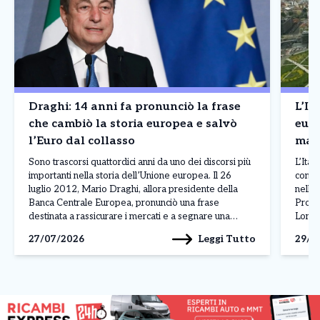
Draghi: 14 anni fa pronunciò la frase
L’It
che cambiò la storia europea e salvò
europea – Il Nord
l’Euro dal collasso
magg
La c
Sono trascorsi quattordici anni da uno dei discorsi più
L’Ital
importanti nella storia dell’Unione europea. Il 26
contin
luglio 2012, Mario Draghi, allora presidente della
nella 
Banca Centrale Europea, pronunciò una frase
Prodot
destinata a rassicurare i mercati e a segnare una
Lombar
svolta nella crisi dell’euro: «Nell’ambito del nostro
conqui
Leggi Tutto
27/07/2026
29/0
mandato, la BCE è pronta a fare tutto il necessario […]
dall’