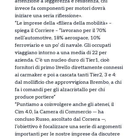
attenzione a leggerezza e resistenza, chi
invece fa componenti per motori dovrà
iniziare una seria riflessione».
“Le imprese della «filiera della mobilità» –
spiega il Corriere – “lavorano per il 70%
nell’automotive, 18% aerospace, 10%
ferroviario e un po’ di navale. Gli occupati
viaggiano intorno a una media di 22 per
azienda. C’è un nucleo duro di Tier1, cioè
fornitori di primo livello direttamente connessi
ai carmaker e poi a cascata tanti Tier2, 3 e 4:
dal mollificio che approvvigiona Brembo, a chi
fa i comandi per gli alzacristallo per chi
produce portiere”
“Puntiamo a coinvolgere anche gli atenei, il
Cim 4.0, la Camera di Commercio — ha
concluso Russo, ascoltato dal Corsera —,
l’obiettivo è focalizzare una serie di argomenti
importanti per le nostre imprese da discutere