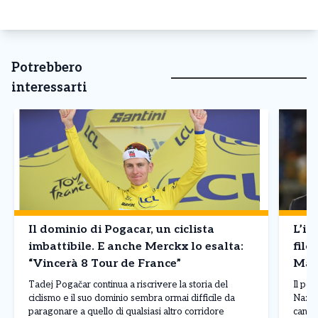
Potrebbero
interessarti
Il dominio di Pogacar, un ciclista
L’in
imbattibile. E anche Merckx lo esalta:
filo
“Vincerà 8 Tour de France”
Mald
Tadej Pogačar continua a riscrivere la storia del
Il pos
ciclismo e il suo dominio sembra ormai difficile da
Nazion
paragonare a quello di qualsiasi altro corridore
candid