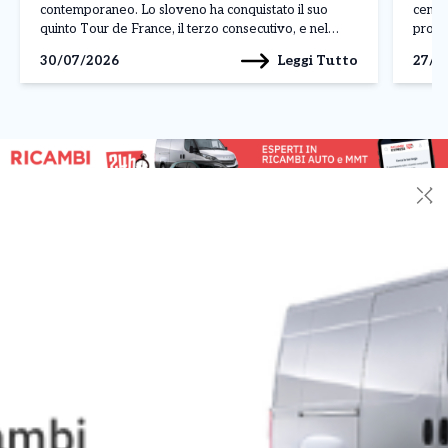
contemporaneo. Lo sloveno ha conquistato il suo
centro
quinto Tour de France, il terzo consecutivo, e nel
profe
corso della stagione ha già ottenuto 19 successi,
russa,
Leggi Tutto
30/07/2026
27/0
dimostrando una superiorità evidente per qualità,
creand
continuità […]
✕