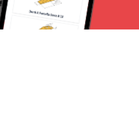
Seguici su:
Torino News 24
Lavora con noi
Chi Siamo