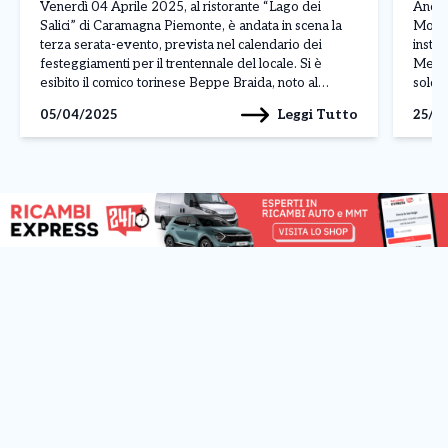
evento
inte
Venerdì 04 Aprile 2025, al ristorante “Lago dei
Ancora
Salici” di Caramagna Piemonte, è andata in scena la
Moncal
terza serata-evento, prevista nel calendario dei
instal
festeggiamenti per il trentennale del locale. Si è
Merca
esibito il comico torinese Beppe Braida, noto al
sold 
grande pubblico per le sue partecipazioni a vari
A fest
Leggi Tutto
05/04/2025
25/0
programmi televisivi quali Zelig, Colorado Cafè,
i 2mil
Striscia la […]