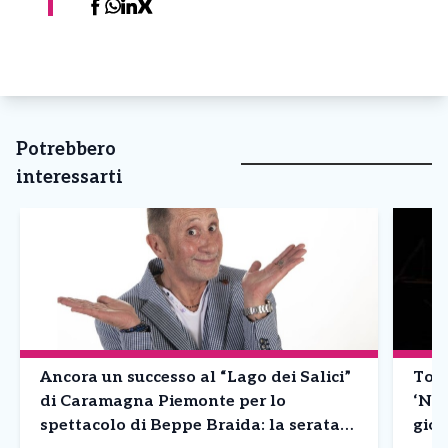
Potrebbero
interessarti
Ancora un successo al “Lago dei Salici”
Tori
di Caramagna Piemonte per lo
‘Nic
spettacolo di Beppe Braida: la serata
gior