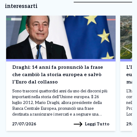
interessarti
Draghi: 14 anni fa pronunciò la frase
L’It
che cambiò la storia europea e salvò
europea – Il Nord
l’Euro dal collasso
magg
La c
Sono trascorsi quattordici anni da uno dei discorsi più
L’Ital
importanti nella storia dell’Unione europea. Il 26
contin
luglio 2012, Mario Draghi, allora presidente della
nella 
Banca Centrale Europea, pronunciò una frase
Prodot
destinata a rassicurare i mercati e a segnare una
Lombar
svolta nella crisi dell’euro: «Nell’ambito del nostro
conqui
Leggi Tutto
27/07/2026
29/0
mandato, la BCE è pronta a fare tutto il necessario […]
dall’