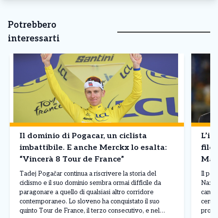
Potrebbero
interessarti
Il dominio di Pogacar, un ciclista
L’in
imbattibile. E anche Merckx lo esalta:
filo
“Vincerà 8 Tour de France”
Mald
Tadej Pogačar continua a riscrivere la storia del
Il pos
ciclismo e il suo dominio sembra ormai difficile da
Nazion
paragonare a quello di qualsiasi altro corridore
candid
contemporaneo. Lo sloveno ha conquistato il suo
centro
quinto Tour de France, il terzo consecutivo, e nel
profe