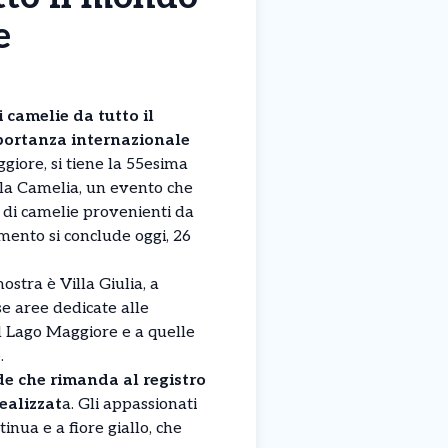
e
 camelie da tutto il
portanza internazionale
giore, si tiene la 55esima
lla Camelia, un evento che
 di camelie provenienti da
mento si conclude oggi, 26
ostra è Villa Giulia, a
se aree dedicate alle
l Lago Maggiore e a quelle
.
de che rimanda al registro
realizzat
a. Gli appassionati
nua e a fiore giallo, che