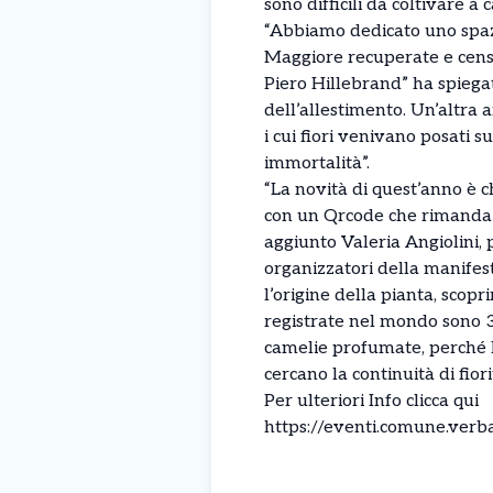
sono difficili da coltivare a
“Abbiamo dedicato uno spazi
Maggiore recuperate e censi
Piero Hillebrand” ha spiegat
dell’allestimento. Un’altra 
i cui fiori venivano posati 
immortalità”.
“La novità di quest’anno è c
con un Qrcode che rimanda a
aggiunto Valeria Angiolini, 
organizzatori della manifest
l’origine della pianta, scopr
registrate nel mondo sono 3
camelie profumate, perché l
cercano la continuità di fiori
Per ulteriori Info clicca qui
https://eventi.comune.ve