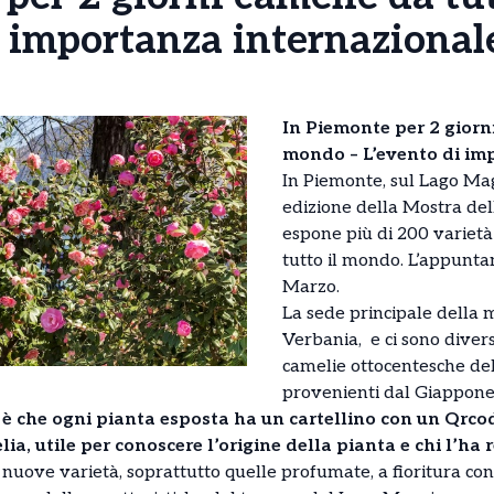
i importanza internazional
In Piemonte per 2 giorni
mondo – L’evento di im
In Piemonte, sul Lago Mag
edizione della Mostra de
espone più di 200 varietà
tutto il mondo. L’appunta
Marzo.
La sede principale della m
Verbania, e ci sono diver
camelie ottocentesche de
provenienti dal Giappone
è che ogni pianta esposta ha un cartellino con un Qrco
ia, utile per conoscere l’origine della pianta e chi l’ha 
uove varietà, soprattutto quelle profumate, a fioritura conti