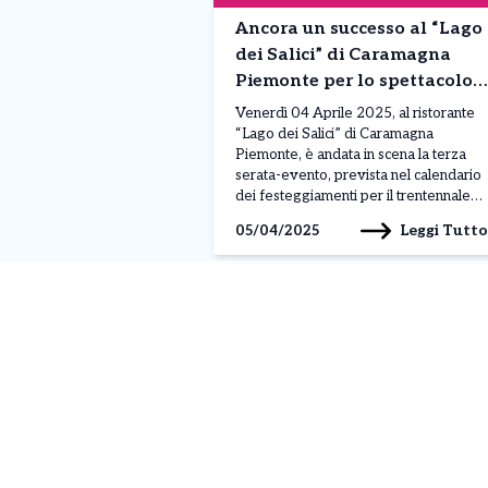
Ancora un successo al “Lago
dei Salici” di Caramagna
Piemonte per lo spettacolo
di Beppe Braida: la serata
Venerdì 04 Aprile 2025, al ristorante
evento
“Lago dei Salici” di Caramagna
Piemonte, è andata in scena la terza
serata-evento, prevista nel calendario
dei festeggiamenti per il trentennale
del locale. Si è esibito il comico
Leggi Tutto
05/04/2025
torinese Beppe Braida, noto al grande
pubblico per le sue partecipazioni a
vari programmi televisivi quali Zelig,
Colorado Cafè, Striscia la […]