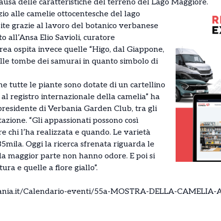
 causa delle caratteristiche del terreno del Lago Maggiore.
o alle camelie ottocentesche del lago
te grazie al lavoro del botanico verbanese
o all’Ansa Elio Savioli, curatore
area ospita invece quelle “Higo, dal Giappone,
sulle tombe dei samurai in quanto simbolo di
he tutte le piante sono dotate di un cartellino
l registro internazionale della camelia” ha
presidente di Verbania Garden Club, tra gli
azione. “Gli appassionati possono così
ire chi l’ha realizzata e quando. Le varietà
5mila. Oggi la ricerca sfrenata riguarda le
a maggior parte non hanno odore. E poi si
tura e quelle a fiore giallo”.
rbania.it/Calendario-eventi/55a-MOSTRA-DELLA-CAMELIA