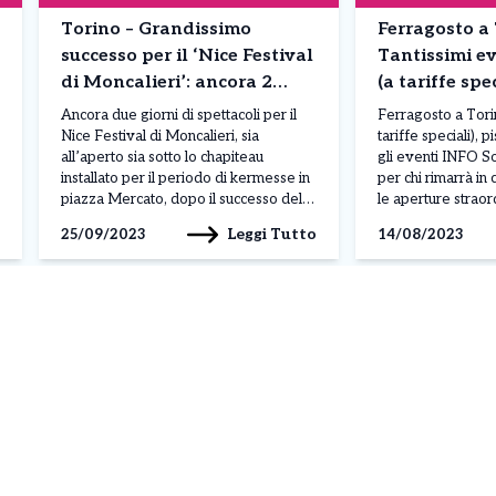
Torino – Grandissimo
Ferragosto a 
successo per il ‘Nice Festival
Tantissimi ev
di Moncalieri’: ancora 2
(a tariffe spec
giorni di spettacoli con
cinema. Tutt
Ancora due giorni di spettacoli per il
Ferragosto a Tori
artisti internazionali INFO
Nice Festival di Moncalieri, sia
tariffe speciali), p
all’aperto sia sotto lo chapiteau
gli eventi INFO So
installato per il periodo di kermesse in
per chi rimarrà in c
piazza Mercato, dopo il successo del
le aperture straor
fine settimana con due sold out per lo
piscine e cinema go
Leggi Tutto
25/09/2023
14/08/2023
spettacolo Hesperus di Circo Madera.
idee per trascorr
A festival non ancora concluso, sono
di festa. I musei 
già stati superati i 2mila spettatori. […]
Madama: il […]