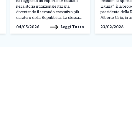
di Cirio
ha raggiunto un importante riusltato
economica specia
nella storia istituzionale italiana,
Liguria”. È la prop
diventando il secondo esecutivo più
presidente della
duraturo della Repubblica. La stessa
Alberto Cirio, in un
premier ha commentato il risultato
24 Ore. Il govern
Leggi Tutto
04/05/2026
23/02/2026
ricordando: “Da oggi il governo che ho
chiedere l’estens
l’onore di guidare diventa il secondo
al Nord Ovest, co
più longevo della storia repubblicana”
particolare Piemo
e ha precisato il proprio
Liguria. «Le zone
atteggiamento: “Non […]
sono una grande 