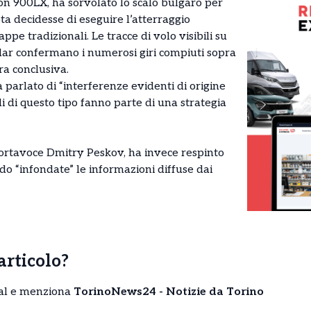
con 900LX, ha sorvolato lo scalo bulgaro per
ota decidesse di eseguire l’atterraggio
 tradizionali. Le tracce di volo visibili su
ar confermano i numerosi giri compiuti sopra
a conclusiva.
arlato di “interferenze evidenti di origine
i di questo tipo fanno parte di una strategia
portavoce Dmitry Peskov, ha invece respinto
do “infondate” le informazioni diffuse dai
’articolo?
cial e menziona
TorinoNews24 - Notizie da Torino