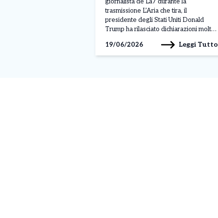
giornalista de La7 durante la
trasmissione L’Aria che tira, il
presidente degli Stati Uniti Donald
Trump ha rilasciato dichiarazioni molto
forti nei confronti della presidente del
Leggi Tutto
19/06/2026
Consiglio italiana Giorgia Meloni,
facendo riferimento a un incontro
avvenuto al G7 di Evian. Parlando
della premier italiana, Trump ha
affermato: “Mi […]