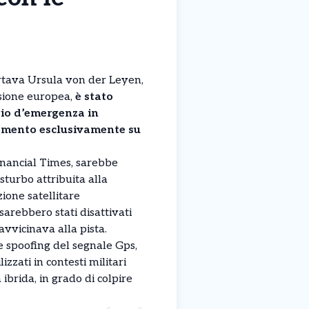
ortava Ursula von der Leyen,
sione europea,
è stato
gio d’emergenza in
amento esclusivamente su
Financial Times, sarebbe
sturbo attribuita alla
zione satellitare
sarebbero stati disattivati
avvicinava alla pista.
 e spoofing del segnale Gps,
izzati in contesti militari
brida, in grado di colpire