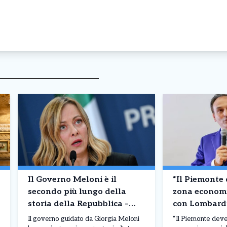
Il Governo Meloni è il
“Il Piemonte 
secondo più lungo della
zona economi
storia della Repubblica –
con Lombardi
Superati Craxi e Berlusconi
Come il Sud It
Il governo guidato da Giorgia Meloni
“Il Piemonte dev