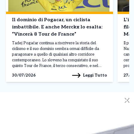
Il dominio di Pogacar, un ciclista
L’in
imbattibile. E anche Merckx lo esalta:
filo
“Vincerà 8 Tour de France”
Mald
Tadej Pogačar continua a riscrivere la storia del
Il pos
ciclismo e il suo dominio sembra ormai difficile da
Nazion
paragonare a quello di qualsiasi altro corridore
candid
contemporaneo. Lo sloveno ha conquistato il suo
centro
quinto Tour de France, il terzo consecutivo, e nel
profe
corso della stagione ha già ottenuto 19 successi,
russa,
Leggi Tutto
30/07/2026
27/0
dimostrando una superiorità evidente per qualità,
creand
continuità […]
✕