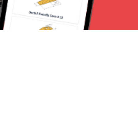
Seguici su:
Torino News 24
Lavora con noi
Chi Siamo