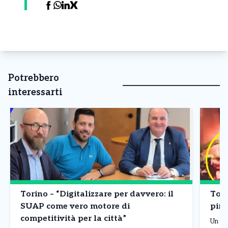
Potrebbero
interessarti
Torino – “Digitalizzare per davvero: il
Tori
SUAP come vero motore di
piro
competitività per la città”
Un nu