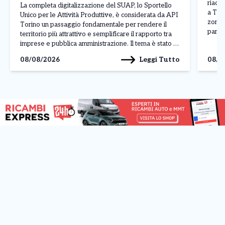
riacc
La completa digitalizzazione del SUAP, lo Sportello
a Tori
Unico per le Attività Produttive, è considerata da API
zona 
Torino un passaggio fondamentale per rendere il
parch
territorio più attrattivo e semplificare il rapporto tra
fiamme
imprese e pubblica amministrazione. Il tema è stato al
altri 
centro di un incontro con l’assessore al Commercio
Leggi Tutto
08/08/2026
08/0
l’inte
Paolo Chiavarino. “La digitalizzazione del SUAP
(Sportello […]