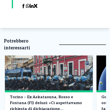
Potrebbero
interessarti
Torino – Ex Askatasuna, Rosso e
Goog
Fontana (FI) delusi: «Ci aspettavamo
ore 
richiesta di dichiarazione
fals