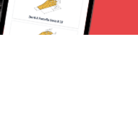
Seguici su:
Torino News 24
Lavora con noi