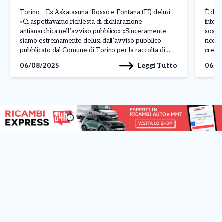
antianarchica nell’avviso pubblico»
Torino – Ex Askatasuna, Rosso e Fontana (FI) delusi:
È dur
«Ci aspettavamo richiesta di dichiarazione
intell
antianarchica nell’avviso pubblico» «Sinceramente
sospe
siamo estremamente delusi dall’avviso pubblico
ricev
pubblicato dal Comune di Torino per la raccolta di
crear
manifestazioni d’interesse per l’immobile che
dirett
Leggi Tutto
06/08/2026
06/0
ospitava Askatasuna. Ci aspettavamo che,
La pos
sull’esempio del Comune di Rivoli per le richieste di
solle
occupazione temporanea del […]