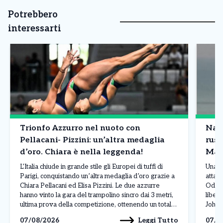
Potrebbero
interessarti
Trionfo Azzurro nel nuoto con
Nave
Pellacani- Pizzini: un’altra medaglia
russ
d’oro. Chiara è nella leggenda!
Mar
L’Italia chiude in grande stile gli Europei di tuffi di
Una n
Parigi, conquistando un’altra medaglia d’oro grazie a
attacc
Chiara Pellacani ed Elisa Pizzini. Le due azzurre
Odess
hanno vinto la gara del trampolino sincro dai 3 metri,
liber
ultima prova della competizione, ottenendo un totale
Johan
di 308,07 punti. Alle loro spalle si sono piazzate le
L’att
Leggi Tutto
07/08/2026
07/0