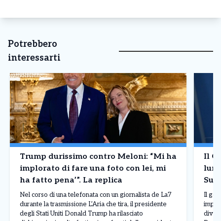
Potrebbero
interessarti
Trump durissimo contro Meloni: “Mi ha
Il G
implorato di fare una foto con lei, mi
lung
ha fatto pena’”. La replica
Supe
Nel corso di una telefonata con un giornalista de La7
Il go
durante la trasmissione L’Aria che tira, il presidente
import
degli Stati Uniti Donald Trump ha rilasciato
diven