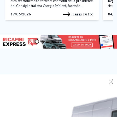
dichiarazioni molto forti nei confronti della presidente
Repub
del Consiglio italiana Giorgia Meloni, facendo
risul
riferimento a un incontro avvenuto al G7 di Evian.
l’ono
Leggi Tutto
19/06/2026
04/0
Parlando della premier italiana, Trump ha affermato:
della 
“Mi […]
atteg
✕