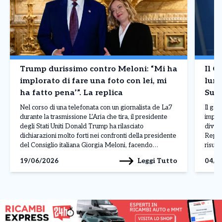
Trump durissimo contro Meloni: “Mi ha
Il G
implorato di fare una foto con lei, mi
lung
ha fatto pena’”. La replica
Supe
Nel corso di una telefonata con un giornalista de La7
Il go
durante la trasmissione L’Aria che tira, il presidente
import
degli Stati Uniti Donald Trump ha rilasciato
diven
dichiarazioni molto forti nei confronti della presidente
Repub
del Consiglio italiana Giorgia Meloni, facendo
risul
riferimento a un incontro avvenuto al G7 di Evian.
l’ono
Leggi Tutto
19/06/2026
04/0
Parlando della premier italiana, Trump ha affermato:
della 
“Mi […]
atteg