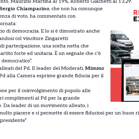
ento, Maurizio Martina al 19%, Roberto Giachetti al 13,29.
Sergio Chiamparino
, che non ha comunque
renza di voto, ha commentato con
iornata:
io di democrazia. E lo si è dimostrato anche
ndosi col vincitore Zingaretti:
 di partecipazione, una scelta netta che
rtito forte ed unitaria. È un segnale che c’è
o democratico”.
alleati del Pd. Il leader dei Moderati,
Mimmo
el Pd alla Camera esprime grande fiducia per il
ne per il coinvolgimento di popolo alle
ri complimenti al Pd per la grande
e. Da leader di un movimento alleato, i
molto piacere e ci permette di essere fiduciosi per un buon ris
presidente”