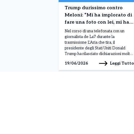
Trump durissimo contro
Meloni: “Mi ha implorato di
fare una foto con lei, mi ha
fatto pena’”. La replica
Nel corso di una telefonata con un
giornalista de La7 durante la
trasmissione L’Aria che tira, il
presidente degli Stati Uniti Donald
Trump ha rilasciato dichiarazioni molto
forti nei confronti della presidente del
Leggi Tutto
19/06/2026
Consiglio italiana Giorgia Meloni,
facendo riferimento a un incontro
avvenuto al G7 di Evian. Parlando
della premier italiana, Trump ha
affermato: “Mi […]