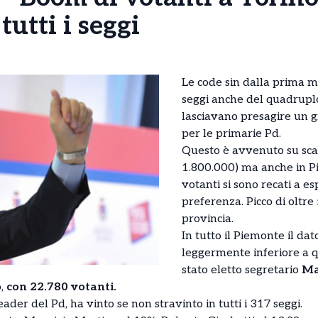
tutti i seggi
Le code sin dalla prima ma
seggi anche del quadruplo d
lasciavano presagire un g
per le primarie Pd.
Questo è avvenuto su scal
1.800.000) ma anche in P
votanti si sono recati a e
preferenza. Picco di oltre
provincia.
In tutto il Piemonte il da
leggermente inferiore a 
stato eletto segretario
Ma
,
con 22.780 votanti.
der del Pd, ha vinto se non stravinto in tutti i 317 seggi.