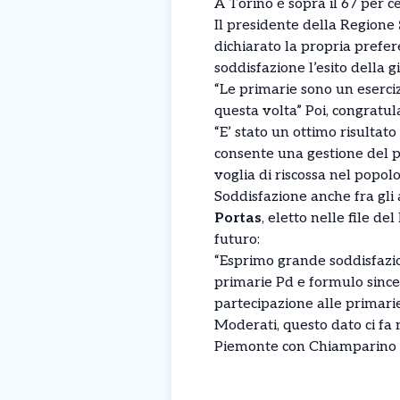
A Torino è sopra il 67 per c
Il presidente della Regione
dichiarato la propria prefe
soddisfazione l’esito della g
“Le primarie sono un eserciz
questa volta” Poi, congratula
“E’ stato un ottimo risultato
consente una gestione del pa
voglia di riscossa nel popol
Soddisfazione anche fra gli 
Portas
, eletto nelle file d
futuro:
“Esprimo grande soddisfazio
primarie Pd e formulo since
partecipazione alle primari
Moderati, questo dato ci fa 
Piemonte con Chiamparino 