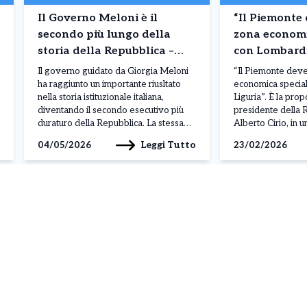
Il Governo Meloni è il
“Il Piemonte 
secondo più lungo della
zona economi
storia della Repubblica –
con Lombardi
Superati Craxi e Berlusconi
Come il Sud It
Il governo guidato da Giorgia Meloni
“Il Piemonte dev
di Cirio
ha raggiunto un importante riusltato
economica specia
nella storia istituzionale italiana,
Liguria”. È la prop
diventando il secondo esecutivo più
presidente della
duraturo della Repubblica. La stessa
Alberto Cirio, in un
premier ha commentato il risultato
24 Ore. Il govern
Leggi Tutto
04/05/2026
23/02/2026
ricordando: “Da oggi il governo che ho
chiedere l’estens
l’onore di guidare diventa il secondo
al Nord Ovest, co
più longevo della storia repubblicana”
particolare Piemo
e ha precisato il proprio
Liguria. «Le zone
atteggiamento: “Non […]
sono una grande 