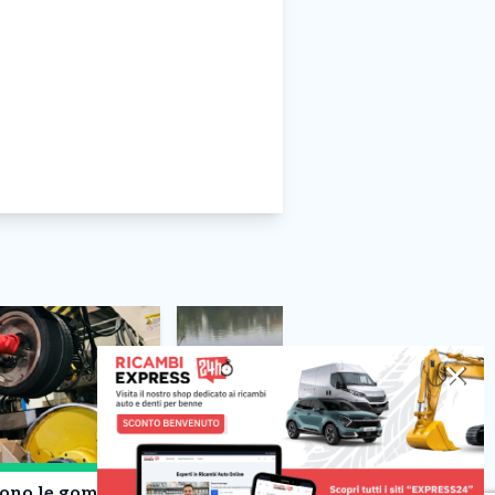
✕
scono le gomme
Torino – Inseguimento da