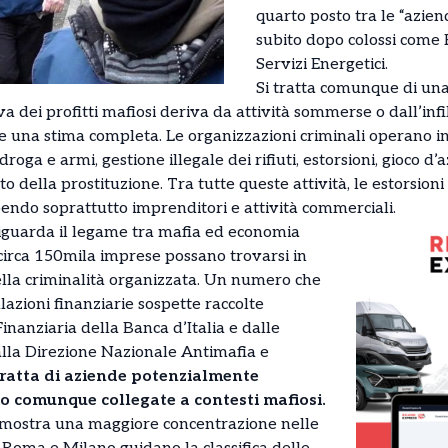
quarto posto tra le “azien
subito dopo colossi come E
Servizi Energetici.
Si tratta comunque di un
va dei profitti mafiosi deriva da attività sommerse o dall’inf
e una stima completa. Le organizzazioni criminali operano inf
 di droga e armi, gestione illegale dei rifiuti, estorsioni, gioco 
della prostituzione. Tra tutte queste attività, le estorsioni 
pendo soprattutto imprenditori e attività commerciali.
 riguarda il legame tra mafia ed economia
e circa 150mila imprese possano trovarsi in
lla criminalità organizzata. Un numero che
lazioni finanziarie sospette raccolte
inanziaria della Banca d’Italia e dalle
lla Direzione Nazionale Antimafia e
tratta di aziende potenzialmente
 o comunque collegate a contesti mafiosi.
a mostra una maggiore concentrazione nelle