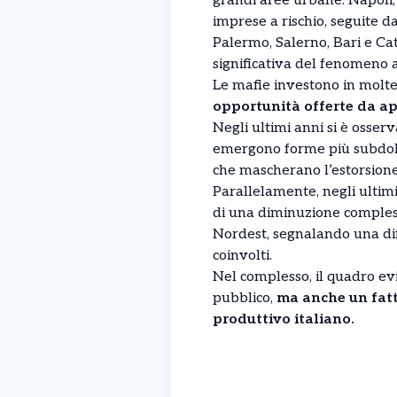
grandi aree urbane. Napoli,
imprese a rischio, seguite d
Palermo, Salerno, Bari e Ca
significativa del fenomeno a
Le mafie investono in moltep
opportunità offerte da ap
Negli ultimi anni si è osser
emergono forme più subdole
che mascherano l’estorsione
Parallelamente, negli ultimi
di una diminuzione compless
Nordest, segnalando una di
coinvolti.
Nel complesso, il quadro ev
pubblico,
ma anche un fat
produttivo italiano.