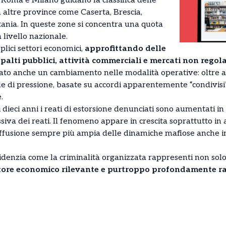
 Roma e Milano guidano la classifica delle
a altre province come Caserta, Brescia,
tania. In queste zone si concentra una quota
 livello nazionale.
lici settori economici,
approfittando delle
palti pubblici, attività commerciali e mercati non regol
vato anche un cambiamento nelle modalità operative: oltre al
 di pressione, basate su accordi apparentemente “condivisi
.
 dieci anni i reati di estorsione denunciati sono aumentati in
iva dei reati. Il fenomeno appare in crescita soprattutto in
ffusione sempre più ampia delle dinamiche mafiose anche i
idenzia come la criminalità organizzata rappresenti non sol
tore economico rilevante e purtroppo profondamente ra