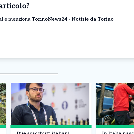
’articolo?
cial e menziona
TorinoNews24 - Notizie da Torino
Due scacchisti italiani
In Italia na