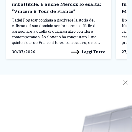
imbattibile. E anche Merckx lo esalta:
filo
“Vincerà 8 Tour de France”
Mald
Tadej Pogačar continua a riscrivere la storia del
Il pos
ciclismo e il suo dominio sembra ormai difficile da
Nazion
paragonare a quello di qualsiasi altro corridore
candid
contemporaneo. Lo sloveno ha conquistato il suo
centro
quinto Tour de France, il terzo consecutivo, e nel
profe
corso della stagione ha già ottenuto 19 successi,
russa,
Leggi Tutto
30/07/2026
27/0
dimostrando una superiorità evidente per qualità,
creand
continuità […]
✕