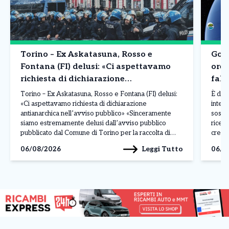
Torino – Ex Askatasuna, Rosso e
Goog
Fontana (FI) delusi: «Ci aspettavamo
ore 
richiesta di dichiarazione
fals
antianarchica nell’avviso pubblico»
Torino – Ex Askatasuna, Rosso e Fontana (FI) delusi:
È dur
«Ci aspettavamo richiesta di dichiarazione
intell
antianarchica nell’avviso pubblico» «Sinceramente
sospe
siamo estremamente delusi dall’avviso pubblico
ricev
pubblicato dal Comune di Torino per la raccolta di
crear
manifestazioni d’interesse per l’immobile che
dirett
Leggi Tutto
06/08/2026
06/0
ospitava Askatasuna. Ci aspettavamo che,
La pos
sull’esempio del Comune di Rivoli per le richieste di
solle
occupazione temporanea del […]